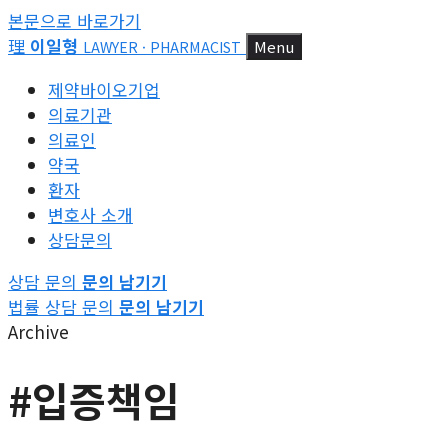
본문으로 바로가기
理
이일형
Menu
LAWYER · PHARMACIST
제약바이오기업
의료기관
의료인
약국
환자
변호사 소개
상담문의
상담 문의
문의 남기기
법률 상담 문의
문의 남기기
Archive
#입증책임