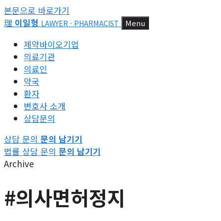
본문으로 바로가기
理
이일형
Menu
LAWYER · PHARMACIST
제약바이오기업
의료기관
의료인
약국
환자
변호사 소개
상담문의
상담 문의
문의 남기기
법률 상담 문의
문의 남기기
Archive
#의사면허정지