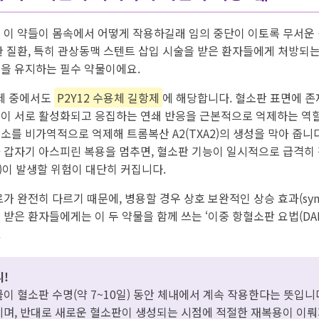
 이 약들이 몸속에서 어떻게 작용하길래 임의 중단이 이토록 무서운
관 질환, 특히 관상동맥 스텐트 삽입 시술을 받은 환자들에게 처방되
을 유지하는 필수 약물이에요.
제 중에서도
P2Y12 수용체 길항제
에 해당합니다. 혈소판 표면에 존
이 서로 활성화되고 응집하는 연쇄 반응을 근본적으로 억제하는 역할
효소를 비가역적으로 억제해 트롬복산 A2(TXA2)의 생성을 막아 줍니
 갑자기 아스피린 복용을 멈추면, 혈소판 기능이 일시적으로 급격히
sis)이 발생할 위험이 대단히 커집니다.
가 완전히 다르기 때문에, 병용할 경우 상호 보완적인 상승 효과(syne
받은 환자들에게는 이 두 약물을 함께 쓰는 ‘이중 항혈소판 요법(DA
.
디!
이 혈소판 수명(약 7~10일) 동안 체내에서 계속 작용한다는 뜻입니
지며, 반대로 새로운 혈소판이 생성되는 시점에 적절한 재복용이 이뤄