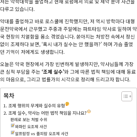
저는 약학대학을 졸업하고 현재 로펌에서 의료 및 제약 분야 사건을
다루고 있습니다.
약대를 졸업하고 바로 로스쿨에 진학했지만, 저 역시 방학마다 대형
문전약국에서 근무했고 주중과 주말에는 파트타임 약사로 일하며 약
국 현장의 치열함을 몸소 겪었습니다. 쏟아지는 처방전 속에서 정신
없이 조제하다 보면, ‘혹시 내가 실수는 안 했을까?’ 하며 가슴 졸였
던 기억이 저에게도 생생합니다.
오늘은 약국 현장에서 가장 빈번하게 발생하지만, 약사님들께 가장
큰 심적 부담을 주는
‘조제 실수’
와 그에 따른 법적 책임에 대해 동료
의 마음으로, 그리고 법률가의 시각으로 정리해 드리고자 합니다.
목차
1. 조제 행위의 무게와 실수의 유형
2. 조제 실수, 약사는 어떤 법적 책임을 지나요?
판례로 보는 처벌 수위
와파린 오조제 사건
알프람정 vs 졸피람 오조제 사건