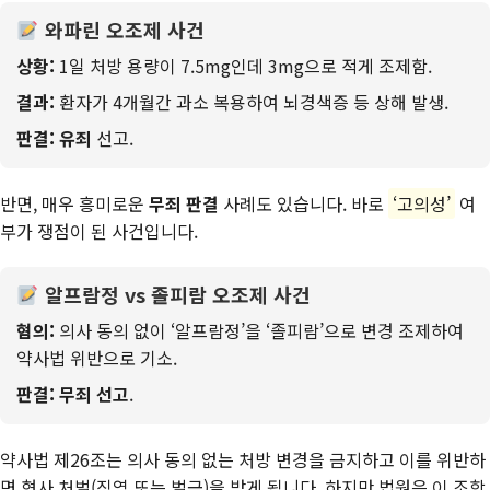
와파린 오조제 사건
상황:
1일 처방 용량이 7.5mg인데 3mg으로 적게 조제함.
결과:
환자가 4개월간 과소 복용하여 뇌경색증 등 상해 발생.
판결:
유죄
선고.
반면, 매우 흥미로운
무죄 판결
사례도 있습니다. 바로
‘고의성’
여
부가 쟁점이 된 사건입니다.
알프람정 vs 졸피람 오조제 사건
혐의:
의사 동의 없이 ‘알프람정’을 ‘졸피람’으로 변경 조제하여
약사법 위반으로 기소.
판결:
무죄 선고
.
약사법 제26조는 의사 동의 없는 처방 변경을 금지하고 이를 위반하
면 형사 처벌(징역 또는 벌금)을 받게 됩니다. 하지만 법원은 이 조항